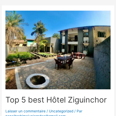
Aller
au
contenu
Top 5 best Hôtel Ziguinchor
Laisser un commentaire
/
Uncategorized
/ Par
papaibrahimajuniorndao@gmail.com